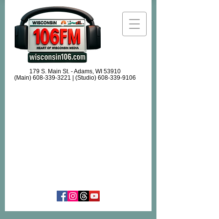
179 S. Main St. - Adams, WI 53910
(Main)
608-339-3221
| (Studio)
608-339-9106